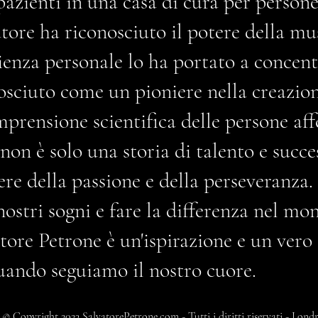
azienti in una casa di cura per person
atore ha riconosciuto il potere della mu
rienza personale lo ha portato a concen
osciuto come un pioniere nella creazio
prensione scientifica delle persone af
 non è solo una storia di talento e succ
re della passione e della perseveranza
nostri sogni e fare la differenza nel m
ore Petrone è un'ispirazione e un vero
uando seguiamo il nostro cuore.
© Copyright 2023 SalvatorePetrone.com - Tutti i diritti riservati - Lond