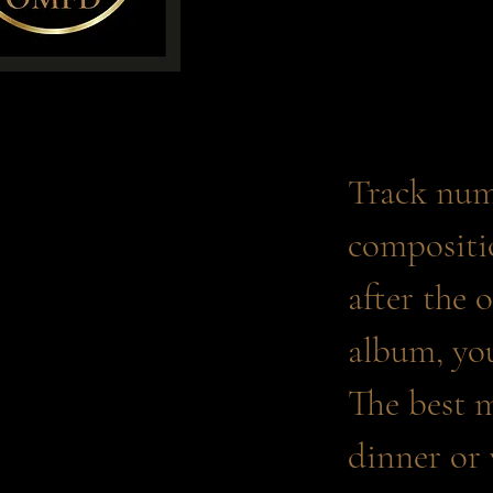
Track numbe
compositio
after the 
album, you 
The best m
dinner or 