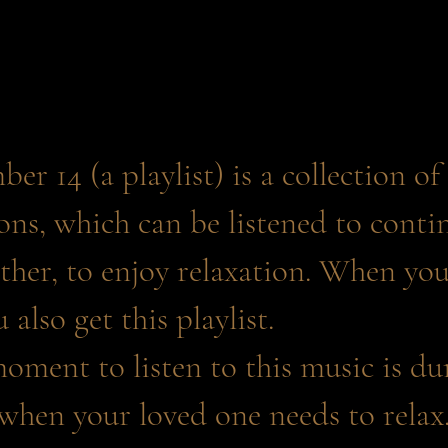
r 14 (a playlist) is a collection of 
ns, which can be listened to conti
other, to enjoy relaxation. When yo
also get this playlist.
oment to listen to this music is du
when your loved one needs to relax.