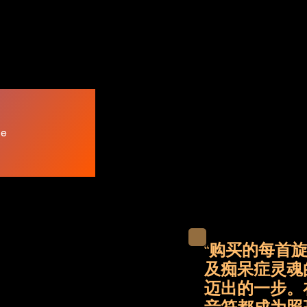
ee
“购买的每首
及痴呆症灵魂
迈出的一步。