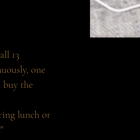
all 13
nuously, one
u buy the
ring lunch or
"