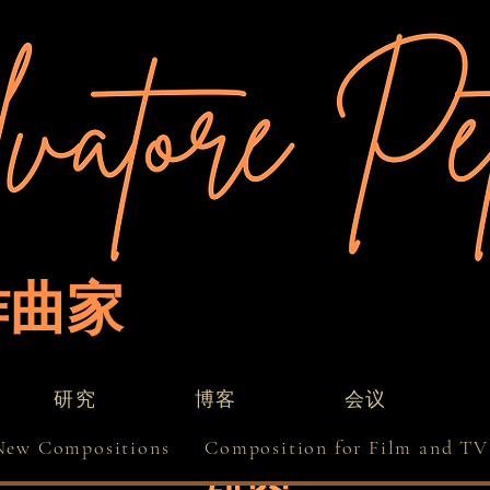
作曲家
研究
博客
会议
New Compositions
Composition for Film and TV