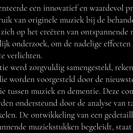
enteerde een innovatief en waardevol pr
ruik van originele muziek bij de behand
 zich op het creëren van ontspannende 
ijk onderzoek, om de nadelige effecten
e verlichten.
tie werd zorgvuldig samengesteld, rek
die worden voorgesteld door de nieuwst
tie tussen muziek en dementie. Deze co
den ondersteund door de analyse van ta
kelen. De ontwikkeling van een gedetaill
pannende muziekstukken begeleidt, staa