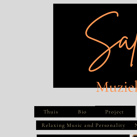
Muzie
Project
Thuis
Bio
Relaxing Music and Personality