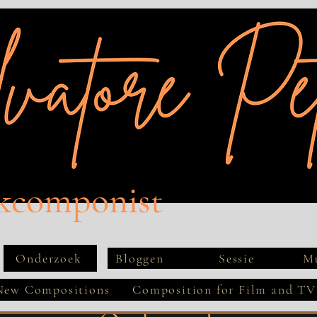
kcomponist
Onderzoek
Bloggen
Sessie
Mu
New Compositions
Composition for Film and TV