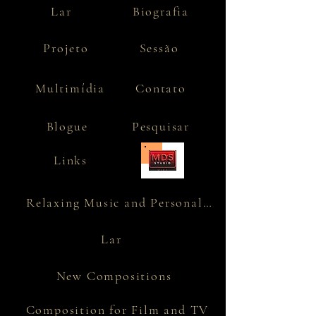
Lar
Biografia
Projeto
Sessão
Multimídia
Contato
Blogue
Pesquisar
Links
Relaxing Music and Personality
Lar
New Compositions
Composition for Film and TV