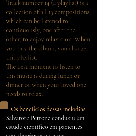
Track number 14 (a playlist) is a
collection of all 13 compositions,
which can be listened to
continuously, one after the
other, to enjoy relaxation. When
you buy the album, you also get
this playlist.
The best moment to listen to
this music is during lunch or
dinner or when your loved one
needs to relax."
Os benefícios dessas melodias.
Salvatore Petrone conduziu um
estudo científico em pacientes
com demência para sua